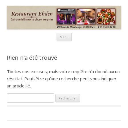
Ehden : Restaurant et traiteur
75010 Paris
libanais
Aller
Menu
au
contenu
principal
Rien n’a été trouvé
Toutes nos excuses, mais votre requête n’a donné aucun
résultat. Peut-être qu’une recherche peut vous indiquer
un article lié.
R
e
c
h
e