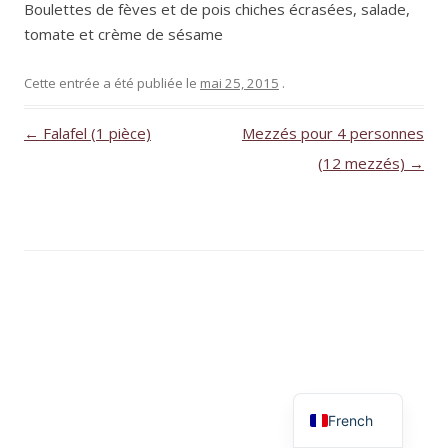
Boulettes de fèves et de pois chiches écrasées, salade,
tomate et crème de sésame
Cette entrée a été publiée le
mai 25, 2015
.
Navigation
←
Falafel (1 pièce)
Mezzés pour 4 personnes
des
(12 mezzés)
→
articles
English
French