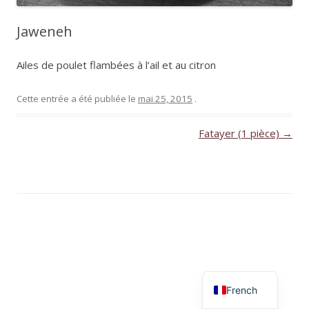
Jaweneh
Ailes de poulet flambées à l’ail et au citron
Cette entrée a été publiée le
mai 25, 2015
.
Navigation
Fatayer (1 pièce)
→
des
articles
English
French