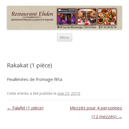
Ehden : Restaurant et traiteur
75010 Paris
libanais
Aller
Menu
au
contenu
principal
Rakakat (1 pièce)
Feuilletées de fromage fêta
Cette entrée a été publiée le
mai 25, 2015
.
Navigation
←
Falafel (1 pièce)
Mezzés pour 4 personnes
des
(12 mezzés)
→
articles