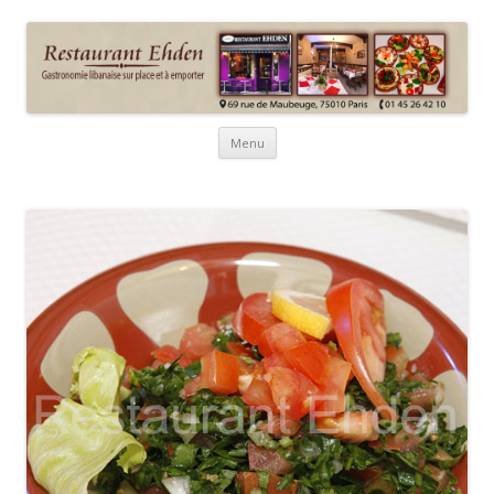
Ehden : Restaurant et traiteur
75010 Paris
libanais
Aller
Menu
au
contenu
principal