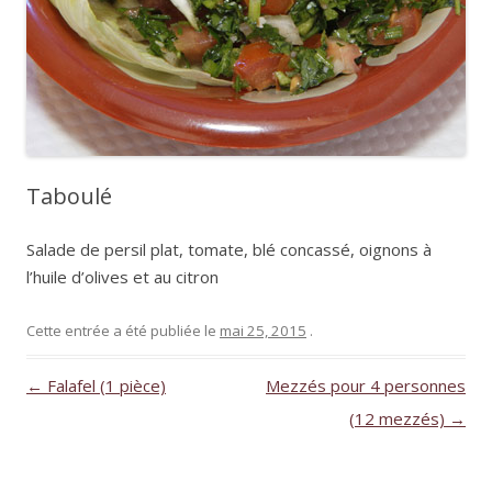
Taboulé
Salade de persil plat, tomate, blé concassé, oignons à
l’huile d’olives et au citron
Cette entrée a été publiée le
mai 25, 2015
.
Navigation
←
Falafel (1 pièce)
Mezzés pour 4 personnes
des
(12 mezzés)
→
articles